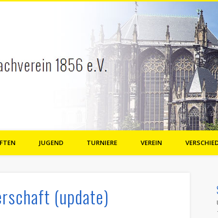
FTEN
JUGEND
TURNIERE
VEREIN
VERSCHIE
e.V.
erschaft (update)