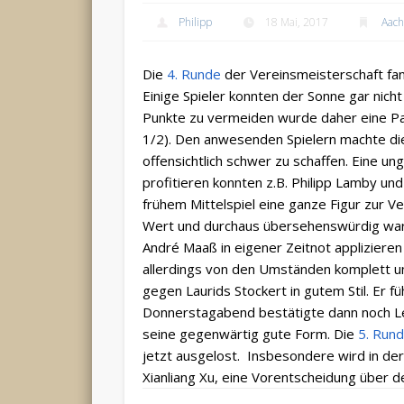
Philipp
18 Mai, 2017
Aach
Die
4. Runde
der Vereinsmeisterschaft fa
Einige Spieler konnten der Sonne gar nich
Punkte zu vermeiden wurde daher eine Pa
1/2). Den anwesenden Spielern machte die
offensichtlich schwer zu schaffen. Eine u
profitieren konnten z.B. Philipp Lamby u
frühem Mittelspiel eine ganze Figur zur 
Wert und durchaus übersehenswürdig wa
André Maaß in eigener Zeitnot applizieren 
allerdings von den Umständen komplett 
gegen Laurids Stockert in gutem Stil. Er füh
Donnerstagabend bestätigte dann noch Le
seine gegenwärtig gute Form. Die
5. Run
jetzt ausgelost. Insbesondere wird in de
Xianliang Xu, eine Vorentscheidung über de