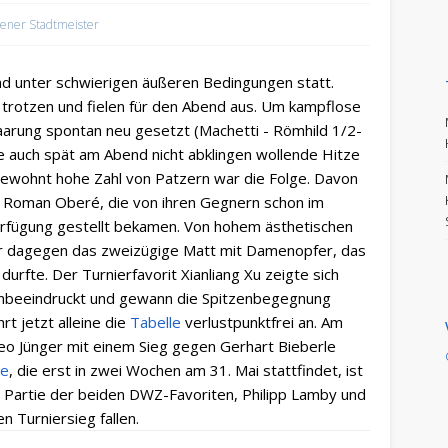
ener Stadtmeister
nd unter schwierigen äußeren Bedingungen statt.
t trotzen und fielen für den Abend aus. Um kampflose
arung spontan neu gesetzt (Machetti - Römhild 1/2-
 auch spät am Abend nicht abklingen wollende Hitze
ngewohnt hohe Zahl von Patzern war die Folge. Davon
nd Roman Oberé, die von ihren Gegnern schon im
Verfügung gestellt bekamen. Von hohem ästhetischen
r dagegen das zweizügige Matt mit Damenopfer, das
durfte. Der Turnierfavorit Xianliang Xu zeigte sich
unbeeindruckt und gewann die Spitzenbegegnung
rt jetzt alleine die
Tabelle
verlustpunktfrei an. Am
o Jünger mit einem Sieg gegen Gerhart Bieberle
de
, die erst in zwei Wochen am 31. Mai stattfindet, ist
r Partie der beiden DWZ-Favoriten, Philipp Lamby und
n Turniersieg fallen.