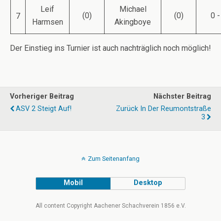
Leif
Michael
(0)
(0)
0 -
7
Harmsen
Akingboye
Der Einstieg ins Turnier ist auch nachträglich noch möglich!
Vorheriger Beitrag
Nächster Beitrag
ASV 2 Steigt Auf!
Zurück In Der Reumontstraße
3
Zum Seitenanfang
Mobil
Desktop
All content Copyright Aachener Schachverein 1856 e.V.