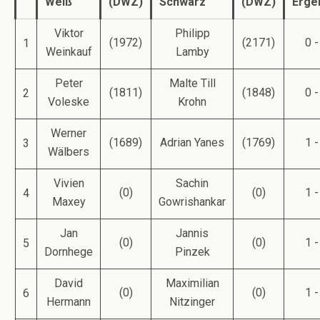
Weiß
(DWZ)
Schwarz
(DWZ)
Erge
Viktor
Philipp
(1972)
(2171)
0 -
1
Weinkauf
Lamby
Peter
Malte Till
(1811)
(1848)
0 -
2
Voleske
Krohn
Werner
(1689)
Adrian Yanes
(1769)
1 -
3
Wälbers
Vivien
Sachin
(0)
(0)
1 -
4
Maxey
Gowrishankar
Jan
Jannis
(0)
(0)
1 -
5
Dornhege
Pinzek
David
Maximilian
(0)
(0)
1 -
6
Hermann
Nitzinger