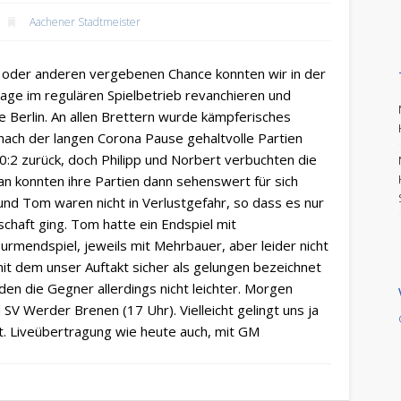
Aachener Stadtmeister
 oder anderen vergebenen Chance konnten wir in der
lage im regulären Spielbetrieb revanchieren und
e Berlin. An allen Brettern wurde kämpferisches
nach der langen Corona Pause gehaltvolle Partien
 0:2 zurück, doch Philipp und Norbert verbuchten die
ian konnten ihre Partien dann sehenswert für sich
und Tom waren nicht in Verlustgefahr, so dass es nur
chaft ging. Tom hatte ein Endspiel mit
Turmendspiel, jeweils mit Mehrbauer, aber leider nicht
it dem unser Auftakt sicher als gelungen bezeichnet
en die Gegner allerdings nicht leichter. Morgen
SV Werder Brenen (17 Uhr). Vielleicht gelingt uns ja
. Liveübertragung wie heute auch, mit GM