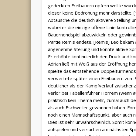
gedeckten Freibauern opfern wollte wurd
dieser keine Bedrohung mehr darstellte. [1
Abtäusche die deutlich aktivere Stellung 
wobei er die einzige offene Linie kontroll
Bauernendspiel abzuwickeln oder gewinnb
Partie Remis endete. [Remis] Leo bekam a
angenehme Stellung und konnte aktive Spri
Er erhöhte kontinuierlich den Druck und k
Adrian ließ mit Weiß aus der Eröffnung h
spielte das entstehende Doppelturmendsp
verwertete später einen Freibauern zum 
deutlicher als der Kampfverlauf zwischenz
verlor bei Tabellenführer Horrem (wenn a
praktisch kein Thema mehr, zumal auch de
als auch Eschweiler gewonnen haben. For
noch einen Mannschaftspunkt, aber auch 
Dies ist sehr unwahrscheinlich. Somit kön
aufspielen und versuchen am nächsten Spi