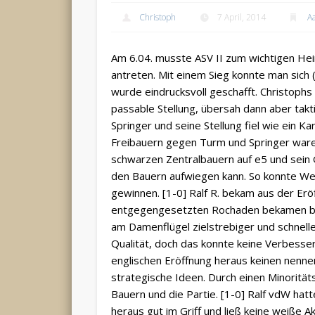
Christoph
7 April, 2014
A
Am 6.04. musste ASV II zum wichtigen He
antreten. Mit einem Sieg konnte man sich 
wurde eindrucksvoll geschafft. Christoph
passable Stellung, übersah dann aber takt
Springer und seine Stellung fiel wie ei
Freibauern gegen Turm und Springer waren
schwarzen Zentralbauern auf e5 und sein 
den Bauern aufwiegen kann. So konnte We
gewinnen. [1-0] Ralf R. bekam aus der Erö
entgegengesetzten Rochaden bekamen beid
am Damenflügel zielstrebiger und schnell
Qualität, doch das konnte keine Verbesser
englischen Eröffnung heraus keinen nenne
strategische Ideen. Durch einen Minorität
Bauern und die Partie. [1-0] Ralf vdW hat
heraus gut im Griff und ließ keine weiße Ak