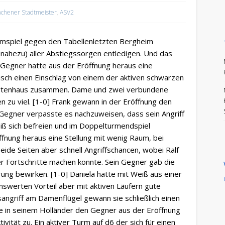
achener Stadtmeister
,
ASV2
imspiel gegen den Tabellenletzten Bergheim
(nahezu) aller Abstiegssorgen entledigen. Und das
s Gegner hatte aus der Eröffnung heraus eine
isch einen Einschlag von einem der aktiven schwarzen
n Kartenhaus zusammen. Dame und zwei verbundene
 zu viel. [1-0] Frank gewann in der Eröffnung den
Gegner verpasste es nachzuweisen, dass sein Angriff
iß sich befreien und im Doppelturmendspiel
ffnung heraus eine Stellung mit wenig Raum, bei
e Seiten aber schnell Angriffschancen, wobei Ralf
er Fortschritte machen konnte. Sein Gegner gab die
ung bewirken. [1-0] Daniela hatte mit Weiß aus einer
nswerten Vorteil aber mit aktiven Läufern gute
sangriff am Damenflügel gewann sie schließlich einen
te in seinem Holländer den Gegner aus der Eröffnung
tivität zu. Ein aktiver Turm auf d6 der sich für einen