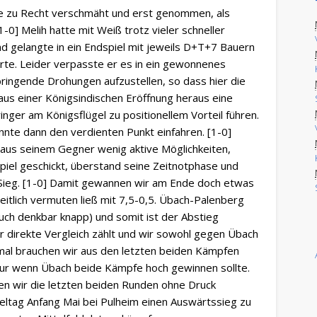
e zu Recht verschmäht und erst genommen, als
-0] Melih hatte mit Weiß trotz vieler schneller
und gelangte in ein Endspiel mit jeweils D+T+7 Bauern
ierte. Leider verpasste er es in ein gewonnenes
ringende Drohungen aufzustellen, so dass hier die
us einer Königsindischen Eröffnung heraus eine
nger am Königsflügel zu positionellem Vorteil führen.
onnte dann den verdienten Punkt einfahren. [1-0]
eraus seinem Gegner wenig aktive Möglichkeiten,
iel geschickt, überstand seine Zeitnotphase und
Sieg. [1-0] Damit gewannen wir am Ende doch etwas
eitlich vermuten ließ mit 7,5-0,5. Übach-Palenberg
uch denkbar knapp) und somit ist der Abstieg
r direkte Vergleich zählt und wir sowohl gegen Übach
mal brauchen wir aus den letzten beiden Kämpfen
nur wenn Übach beide Kämpfe hoch gewinnen sollte.
nen wir die letzten beiden Runden ohne Druck
eltag Anfang Mai bei Pulheim einen Auswärtssieg zu