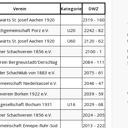
Verein
Kategorie
DWZ
wärts St. Josef Aachen 1920
2319 - 160
chgemeinschaft Porz e.V.
U20
2242 - 82
wärts St. Josef Aachen 1920
Ü60
2120 - 62
ner Schachverein 1856 e.V.
2100 - 1
rein Bergneustadt/Derschlag
2084 - 111
der Schachklub von 1883 e.V.
2075 - 61
meinschaft Niederkassel e.V.
2046 - 47
nverein Borken 1922 e.V.
2039 - 59
hgesellschaft Bochum 1931
U16
2029 - 68
ner Schachverein 1856 e.V.
2024 - 205
meinschaft Ennepe-Ruhr-Süd
2013 - 222