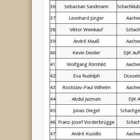
36
Sebastian Sandmann
Schachklu
37
Leonhard Jünger
Aache
38
Viktor Weinkauf
Schach
39
André Maaß
Aache
40
Kevin Deider
DJK Auf
41
Wolfgang Römhild
Aache
42
Eva Rudolph
Düsseld
43
Rostislav-Paul Wilhelm
Aache
44
Abdul Jazmati
DJK A
45
Jonas Diegel
Schachge
46
Franz-Josef Vorderbrügge
Schach
47
André Kusidlo
Aache