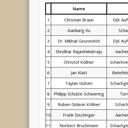
Name
1
Christian Braun
DJK Auf
2
Xianliang Xu
Scha
3
Dr. Mikhail Gourevitch
DJK Auf
4
Shridhar Rajashekarraju
Aache
5
Christof Köllner
Schachve
6
Jan Klatt
Bielefel
7
Taylan Gülsen
Schachge
8
Philipp Schulze-Schwering
Tur
9
Ruben Gideon Köllner
Schac
10
Frank Dischinger
Aache
11
Norbert Bruchmann
Schachge