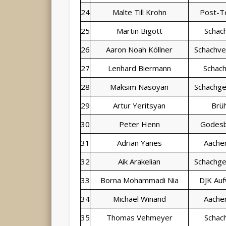
24
Malte Till Krohn
Post-T
25
Martin Bigott
Schac
26
Aaron Noah Köllner
Schachve
27
Lenhard Biermann
Schac
28
Maksim Nasoyan
Schachge
29
Artur Yeritsyan
Brüh
30
Peter Henn
Godesb
31
Adrian Yanes
Aache
32
Aik Arakelian
Schachge
33
Borna Mohammadi Nia
DJK Auf
34
Michael Winand
Aache
35
Thomas Vehmeyer
Schac