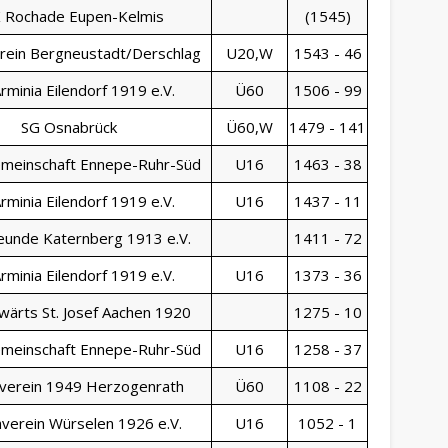
 Rochade Eupen-Kelmis
(1545)
rein Bergneustadt/Derschlag
U20,W
1543 - 46
rminia Eilendorf 1919 e.V.
Ü60
1506 - 99
SG Osnabrück
Ü60,W
1479 - 141
meinschaft Ennepe-Ruhr-Süd
U16
1463 - 38
rminia Eilendorf 1919 e.V.
U16
1437 - 11
eunde Katernberg 1913 e.V.
1411 - 72
rminia Eilendorf 1919 e.V.
U16
1373 - 36
wärts St. Josef Aachen 1920
1275 - 10
meinschaft Ennepe-Ruhr-Süd
U16
1258 - 37
verein 1949 Herzogenrath
Ü60
1108 - 22
verein Würselen 1926 e.V.
U16
1052 - 1