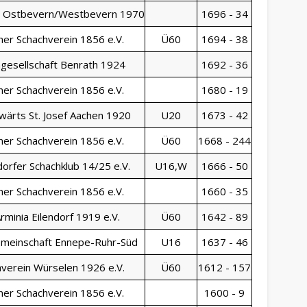
b Ostbevern/Westbevern 1970
1696 - 34
ner Schachverein 1856 e.V.
Ü60
1694 - 38
gesellschaft Benrath 1924
1692 - 36
ner Schachverein 1856 e.V.
1680 - 19
wärts St. Josef Aachen 1920
U20
1673 - 42
ner Schachverein 1856 e.V.
Ü60
1668 - 244
orfer Schachklub 14/25 e.V.
U16,W
1666 - 50
ner Schachverein 1856 e.V.
1660 - 35
rminia Eilendorf 1919 e.V.
Ü60
1642 - 89
meinschaft Ennepe-Ruhr-Süd
U16
1637 - 46
verein Würselen 1926 e.V.
Ü60
1612 - 157
ner Schachverein 1856 e.V.
1600 - 9