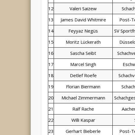
12
Valeri Saizew
Schach
13
James David Whitmire
Post-T
14
Feyyaz Negüs
SV Sportf
15
Moritz Lückerath
Düsseld
16
Sascha Seibt
Schachv
17
Marcel Singh
Eschw
18
Detlef Roefe
Schachv
19
Florian Biermann
Schac
20
Michael Zimmermann
Schachges
21
Ralf Rache
Aache
22
Willi Kaspar
23
Gerhart Bieberle
Post-T