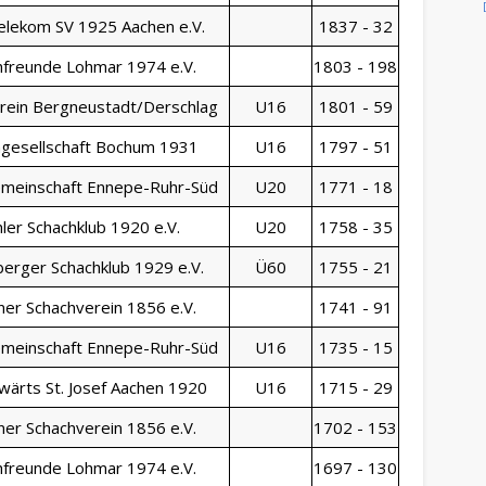
elekom SV 1925 Aachen e.V.
1837 - 32
hfreunde Lohmar 1974 e.V.
1803 - 198
rein Bergneustadt/Derschlag
U16
1801 - 59
hgesellschaft Bochum 1931
U16
1797 - 51
meinschaft Ennepe-Ruhr-Süd
U20
1771 - 18
ler Schachklub 1920 e.V.
U20
1758 - 35
erger Schachklub 1929 e.V.
Ü60
1755 - 21
ner Schachverein 1856 e.V.
1741 - 91
meinschaft Ennepe-Ruhr-Süd
U16
1735 - 15
wärts St. Josef Aachen 1920
U16
1715 - 29
ner Schachverein 1856 e.V.
1702 - 153
hfreunde Lohmar 1974 e.V.
1697 - 130