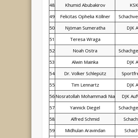
48
Khumid Abubakirov
KSK
49
Felicitas Ophelia Köllner
Schachve
50
Njöman Sumeratha
DJK A
51
Teresa Wraga
52
Noah Ostra
Schachge
53
Alwin Mainka
DJK A
54
Dr. Volker Schlepütz
Sportfr
55
Tim Lennartz
DJK A
56
Nosratollah Mohammadi Nia
DJK Auf
57
Yannick Diegel
Schachge
58
Alfred Schmid
Schach
59
Midhulan Aravindan
Schach