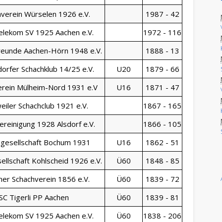
verein Würselen 1926 e.V.
1987 - 42
elekom SV 1925 Aachen e.V.
1972 - 116
reunde Aachen-Hörn 1948 e.V.
1888 - 13
orfer Schachklub 14/25 e.V.
U20
1879 - 66
erein Mülheim-Nord 1931 e.V
U16
1871 - 47
eiler Schachclub 1921 e.V.
1867 - 165
ereinigung 1928 Alsdorf e.V.
1866 - 105
hgesellschaft Bochum 1931
U16
1862 - 51
ellschaft Kohlscheid 1926 e.V.
Ü60
1848 - 85
ner Schachverein 1856 e.V.
Ü60
1839 - 72
SC Tigerli PP Aachen
Ü60
1839 - 81
elekom SV 1925 Aachen e.V.
Ü60
1838 - 206