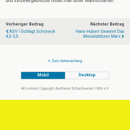
und Einzelergebnisse findet man unter Mannschaften.
Vorheriger Beitrag
Nächster Beitrag
ASV I Schlägt Schöneck
Hans-Hubert Gewinnt Das
4,5-3,5
Monatsblitzen März
Zum Seitenanfang
Mobil
Desktop
All content Copyright Aachener Schachverein 1856 e.V.