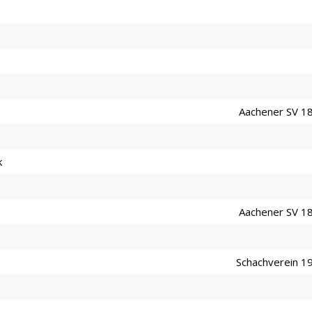
s
Aachener SV 1
k
Aachener SV 1
Schachverein 1
n