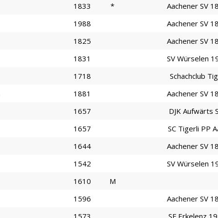
1833
*
Aachener SV 1
1988
Aachener SV 1
1825
Aachener SV 1
1831
SV Würselen 1
1718
Schachclub Tig
a
1881
Aachener SV 1
1657
DJK Aufwärts S
1657
SC Tigerli PP 
1644
Aachener SV 1
1542
SV Würselen 1
1610
M
1596
Aachener SV 1
1573
SF Erkelenz 1