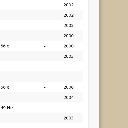
2002
2002
2003
2000
856 e.
-
2000
2003
856 e.
-
2006
2004
949 He
2003