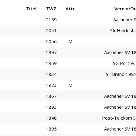
Titel
TWZ
Attr
Verein/Or
2159
Aachener 
2041
Sfr.Heidesh
2056
M
1997
Aachener SV 1
1959
SG Porz e. 
1934
SF Brand 1981 
1923
M
1867
Aachener SV 1
1893
Aachener SV 1
1848
Post-Telekom S
1895
Aachener SV 1