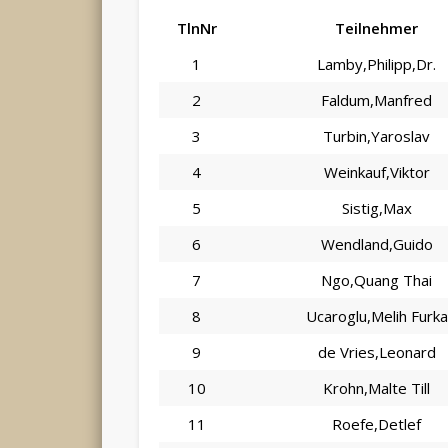
TlnNr
Teilnehmer
1
Lamby,Philipp,Dr.
2
Faldum,Manfred
3
Turbin,Yaroslav
4
Weinkauf,Viktor
5
Sistig,Max
6
Wendland,Guido
7
Ngo,Quang Thai
8
Ucaroglu,Melih Furka
9
de Vries,Leonard
10
Krohn,Malte Till
11
Roefe,Detlef