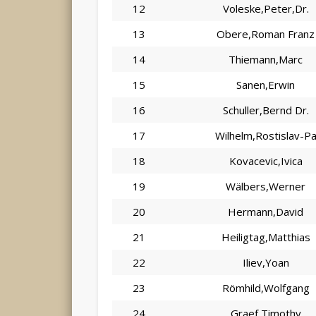
12
Voleske,Peter,Dr.
13
Obere,Roman Franz
14
Thiemann,Marc
15
Sanen,Erwin
16
Schuller,Bernd Dr.
17
Wilhelm,Rostislav-P
18
Kovacevic,Ivica
19
Wälbers,Werner
20
Hermann,David
21
Heiligtag,Matthias
22
Iliev,Yoan
23
Römhild,Wolfgang
24
Graef,Timothy