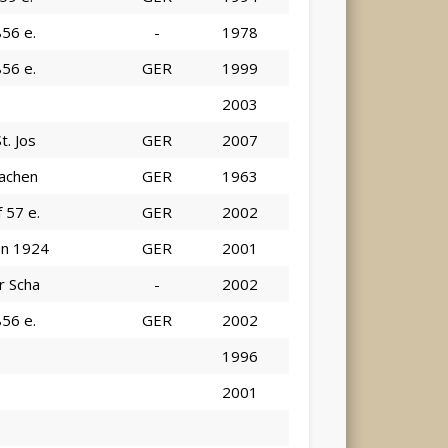
856 e.
-
1978
856 e.
GER
1999
2003
t. Jos
GER
2007
Aachen
GER
1963
 57 e.
GER
2002
en 1924
GER
2001
r Scha
-
2002
856 e.
GER
2002
1996
2001