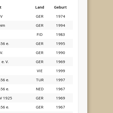
t
Land
Geburt
SV
GER
1974
eim
GER
1994
FID
1983
856 e.
GER
1995
V.
GER
1990
e. V.
GER
1969
VIE
1999
856 e.
TUR
1997
856 e.
NED
1967
V 1925
GER
1969
856 e.
GER
1967