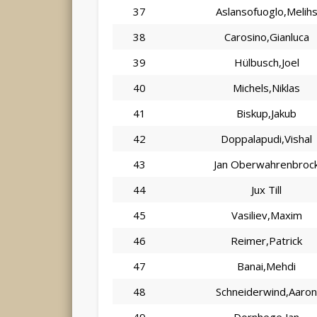
37
Aslansofuoglo,Melih
38
Carosino,Gianluca
39
Hülbusch,Joel
40
Michels,Niklas
41
Biskup,Jakub
42
Doppalapudi,Vishal
43
Jan Oberwahrenbroc
44
Jux Till
45
Vasiliev,Maxim
46
Reimer,Patrick
47
Banai,Mehdi
48
Schneiderwind,Aaro
49
Dornhege,Jan