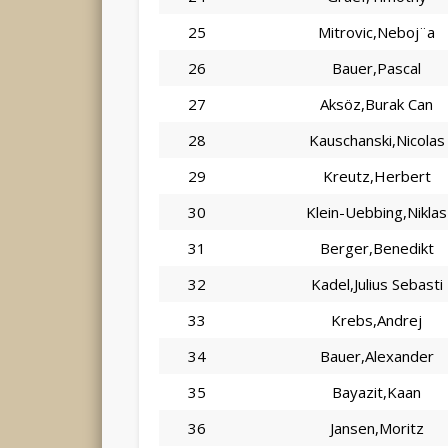
25
Mitrovic,Neboj¨a
26
Bauer,Pascal
27
Aksöz,Burak Can
28
Kauschanski,Nicolas
29
Kreutz,Herbert
30
Klein-Uebbing,Niklas
31
Berger,Benedikt
32
Kadel,Julius Sebasti
33
Krebs,Andrej
34
Bauer,Alexander
35
Bayazit,Kaan
36
Jansen,Moritz