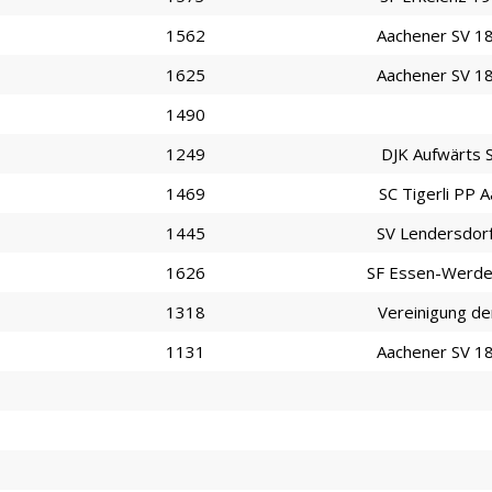
1562
Aachener SV 1
1625
Aachener SV 1
1490
1249
DJK Aufwärts S
1469
SC Tigerli PP 
1445
SV Lendersdorf
1626
SF Essen-Werd
1318
Vereinigung de
1131
Aachener SV 1